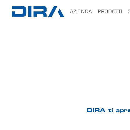
×
AZIENDA
PRODOTTI
HOME
AZIENDA
PRODOTTI
SERVIZI
SOFTWARE
FORMAZIONE
DIRA ti apre
CONTATTI
B2B