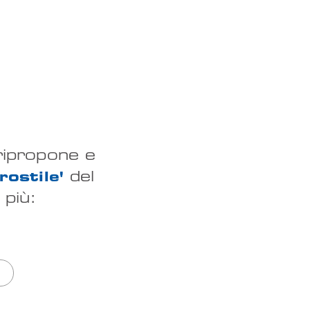
ripropone e
del
rostile'
 più: