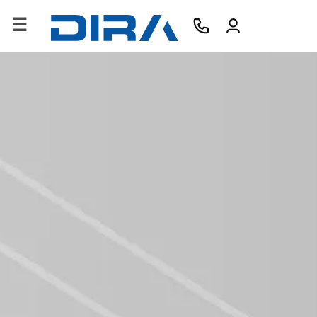
×
HOME
AZIENDA
PRODOTTI
SERVIZI
SOFTWARE
FORMAZIONE
CONTATTI
B2B