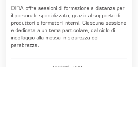
DIRA offre sessioni di formazione a distanza per
il personale specializzato, grazie al supporto di
produttori e formatori interni. Ciascuna sessione
è dedicata a un tema particolare, dal ciclo di
incollaggio alla messa in sicurezza del
parabrezza.
Prodotti
B2B
FORMAZIONE IN PRESENZA
DIRA organizza momenti di incontro ed eventi
dedicati in collaborazione con i maggiori
produttori per realizzare sessioni live.
Ad ogni edizione di Autopromotec partecipa con