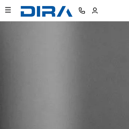
×
HOME
AZIENDA
PRODOTTI
SERVIZI
SOFTWARE
FORMAZIONE
CONTATTI
B2B