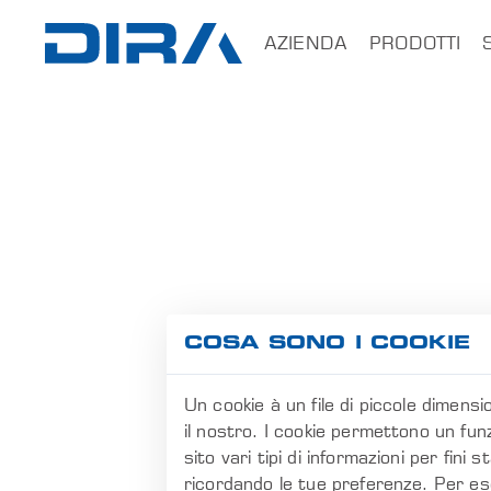
×
AZIENDA
PRODOTTI
HOME
AZIENDA
PRODOTTI
SERVIZI
SOFTWARE
COSA SONO I COOKIE
FORMAZIONE
Un cookie à un file di piccole dimensi
CONTATTI
il nostro. I cookie permettono un funz
sito vari tipi di informazioni per fini
B2B
ricordando le tue preferenze. Per ese